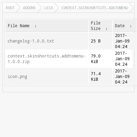
ROOT
ADDONS
LEIA
CONTEXT.SKINSHORTCUTS.ADDTOMENU
File
File Name
↓
Date
↓
Size
↓
2017-
changelog-1.0.0.txt
25 B
Jan-09
04:24
2017-
context.skinshortcuts.addtomenu-
79.0
Jan-09
1.0.0.zip
KiB
04:24
2017-
71.4
icon.png
Jan-09
KiB
04:24