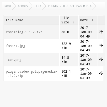
ROOT
ADDONS
LEIA
PLUGIN.VIDEO.GOLDPAGEMEDIA
File
File Name
↓
Date
↓
Size
↓
2017-
changelog-1.1.2.txt
66 B
Jan-09
04:49
2017-
322.9
fanart.jpg
Jan-09
KiB
04:49
2017-
14.8
icon.png
Jan-09
KiB
04:49
2017-
plugin.video.goldpagemedia-
302.1
Jan-09
1.1.2.zip
KiB
04:49