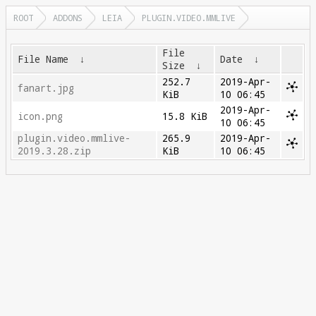
ROOT
ADDONS
LEIA
PLUGIN.VIDEO.MMLIVE
File
File Name
↓
Date
↓
Size
↓
252.7
2019-Apr-
fanart.jpg
KiB
10 06:45
2019-Apr-
icon.png
15.8 KiB
10 06:45
plugin.video.mmlive-
265.9
2019-Apr-
2019.3.28.zip
KiB
10 06:45