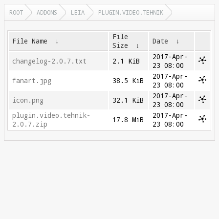
ROOT
ADDONS
LEIA
PLUGIN.VIDEO.TEHNIK
File
File Name
↓
Date
↓
Size
↓
2017-Apr-
changelog-2.0.7.txt
2.1 KiB
23 08:00
2017-Apr-
fanart.jpg
38.5 KiB
23 08:00
2017-Apr-
icon.png
32.1 KiB
23 08:00
plugin.video.tehnik-
2017-Apr-
17.8 MiB
2.0.7.zip
23 08:00