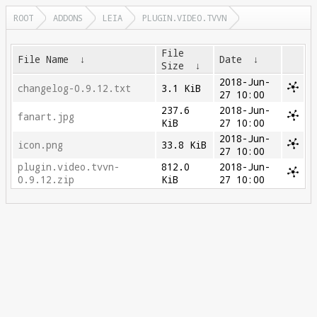
ROOT
ADDONS
LEIA
PLUGIN.VIDEO.TVVN
File
File Name
↓
Date
↓
Size
↓
2018-Jun-
changelog-0.9.12.txt
3.1 KiB
27 10:00
237.6
2018-Jun-
fanart.jpg
KiB
27 10:00
2018-Jun-
icon.png
33.8 KiB
27 10:00
plugin.video.tvvn-
812.0
2018-Jun-
0.9.12.zip
KiB
27 10:00