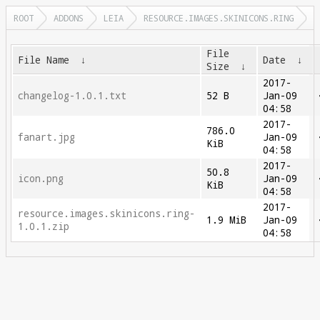
ROOT
ADDONS
LEIA
RESOURCE.IMAGES.SKINICONS.RING
File
File Name
↓
Date
↓
Size
↓
2017-
changelog-1.0.1.txt
52 B
Jan-09
04:58
2017-
786.0
fanart.jpg
Jan-09
KiB
04:58
2017-
50.8
icon.png
Jan-09
KiB
04:58
2017-
resource.images.skinicons.ring-
1.9 MiB
Jan-09
1.0.1.zip
04:58