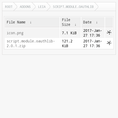
ROOT
ADDONS
LEIA
SCRIPT.MODULE.OAUTHLIB
File
File Name
↓
Date
↓
Size
↓
2017-Jan-
icon.png
7.1 KiB
27 17:36
script.module.oauthlib-
121.2
2017-Jan-
2.0.1.zip
KiB
27 17:36