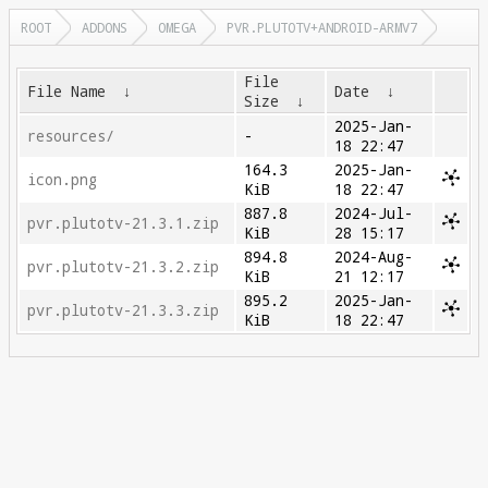
ROOT
ADDONS
OMEGA
PVR.PLUTOTV+ANDROID-ARMV7
File
File Name
↓
Date
↓
Size
↓
2025-Jan-
resources/
-
18 22:47
164.3
2025-Jan-
icon.png
KiB
18 22:47
887.8
2024-Jul-
pvr.plutotv-21.3.1.zip
KiB
28 15:17
894.8
2024-Aug-
pvr.plutotv-21.3.2.zip
KiB
21 12:17
895.2
2025-Jan-
pvr.plutotv-21.3.3.zip
KiB
18 22:47