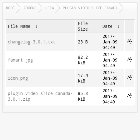
ROOT
ADDONS
LEIA
PLUGIN.VIDEO.SLICE.CANADA
File
File Name
↓
Date
↓
Size
↓
2017-
changelog-3.0.1.txt
23 B
Jan-09
04:49
2017-
82.2
fanart.jpg
Jan-09
KiB
04:49
2017-
17.4
icon.png
Jan-09
KiB
04:49
2017-
plugin.video.slice.canada-
85.3
Jan-09
3.0.1.zip
KiB
04:49