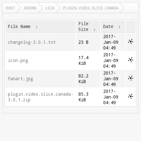
ROOT
ADDONS
LEIA
PLUGIN.VIDEO.SLICE.CANADA
File
File Name
↓
Date
↓
Size
↓
2017-
changelog-3.0.1.txt
23 B
Jan-09
04:49
2017-
17.4
icon.png
Jan-09
KiB
04:49
2017-
82.2
fanart.jpg
Jan-09
KiB
04:49
2017-
plugin.video.slice.canada-
85.3
Jan-09
3.0.1.zip
KiB
04:49