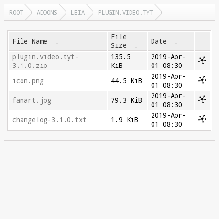
ROOT
ADDONS
LEIA
PLUGIN.VIDEO.TYT
File
File Name
↓
Date
↓
Size
↓
plugin.video.tyt-
135.5
2019-Apr-
3.1.0.zip
KiB
01 08:30
2019-Apr-
icon.png
44.5 KiB
01 08:30
2019-Apr-
fanart.jpg
79.3 KiB
01 08:30
2019-Apr-
changelog-3.1.0.txt
1.9 KiB
01 08:30