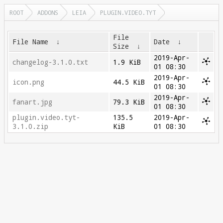
ROOT
ADDONS
LEIA
PLUGIN.VIDEO.TYT
File
File Name
↓
Date
↓
Size
↓
2019-Apr-
changelog-3.1.0.txt
1.9 KiB
01 08:30
2019-Apr-
icon.png
44.5 KiB
01 08:30
2019-Apr-
fanart.jpg
79.3 KiB
01 08:30
plugin.video.tyt-
135.5
2019-Apr-
3.1.0.zip
KiB
01 08:30